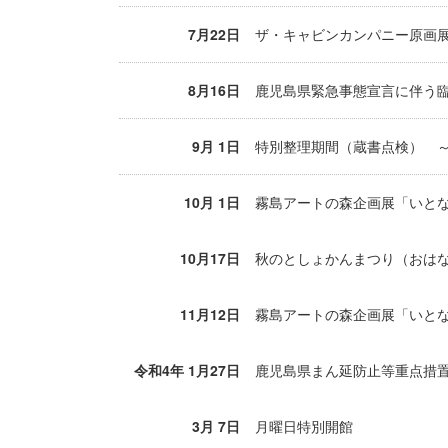
7月22日
ザ・キャビンカンパニー原画展
8月16日
鹿児島県緊急事態宣言に伴う臨
9月 1日
特別整理期間（蔵書点検） ～
10月 1日
霧島アートの森企画展「いとな
10月17日
秋のとしょかんまつり（おはな
11月12日
霧島アートの森企画展「いとな
令和4年 1月27日
鹿児島県まん延防止等重点措置
3月 7日
月曜日特別開館