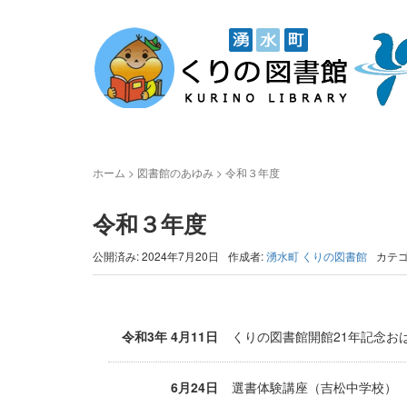
ホーム
>
図書館のあゆみ
>
令和３年度
令和３年度
公開済み: 2024年7月20日
作成者:
湧水町 くりの図書館
カテゴ
令和3年 4月11日
くりの図書館開館21年記念お
6月24日
選書体験講座（吉松中学校）